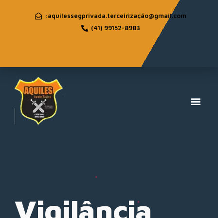
:aquilessegprivada.terceirização@gmail.com
(41) 99152-8983
Vigilância