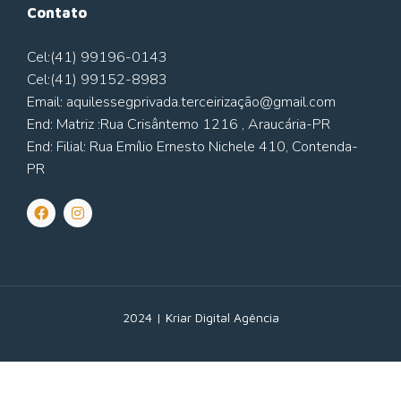
Contato
Cel:(41) 99196-0143
Cel:(41) 99152-8983
Email: aquilessegprivada.terceirização@gmail.com
End: Matriz :Rua Crisântemo 1216 , Araucária-PR
End: Filial: Rua Emílio Ernesto Nichele 410, Contenda-
PR
2024 |
Kriar Digital Agência